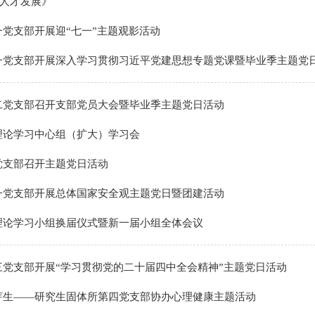
人才发展》
党支部开展迎“七一”主题观影活动
一党支部开展深入学习贯彻习近平党建思想专题党课暨毕业季主题党
二党支部召开支部党员大会暨毕业季主题党日活动
理论学习中心组（扩大）学习会
党支部召开主题党日活动
一党支部开展总体国家安全观主题党日暨团建活动
理论学习小组换届仪式暨新一届小组全体会议
党支部开展“学习贯彻党的二十届四中全会精神”主题党日活动
芽生——研究生固体所第四党支部协办心理健康主题活动