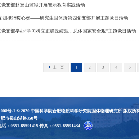
二党支部赴蜀山监狱开展警示教育实践活动
党团携行暖心灵——研究生固体所第四党支部开展主题党日活动
党支部举办“学习树立正确政绩观，总体国家安全观”主题党日活动
上一页
1
2
3
4
5
1008号-1
© 2020 中国科学院合肥物质科学研究院固体物理研究所 版权所
肥市蜀山湖路350号
话：0551-65591415 传真：0551-65591434