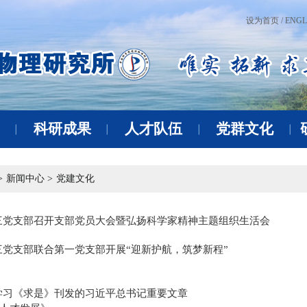
设为首页 /
ENGL
科研成果
人才队伍
党群文化
>
新闻中心 >
党建文化
三党支部召开支部党员大会暨弘扬科学家精神主题组织生活会
党支部联合第一党支部开展“迎新护航，筑梦新程”
学习《求是》刊发的习近平总书记重要文章