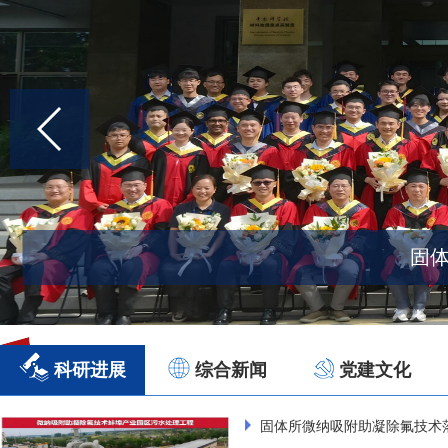
固体
科研进展
综合新闻
党建文化
固体所微纳吸附助凝除氟技术