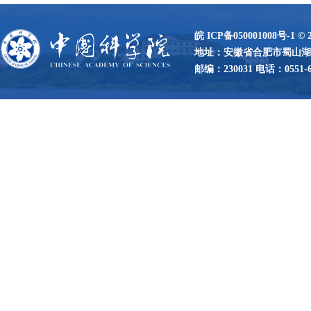
皖 ICP备050001008号-1
©
地址：安徽省合肥市蜀山湖路
邮编：230031 电话：0551-65