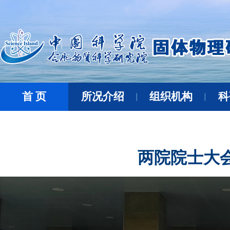
首 页
所况介绍
组织机构
科
两院院士大