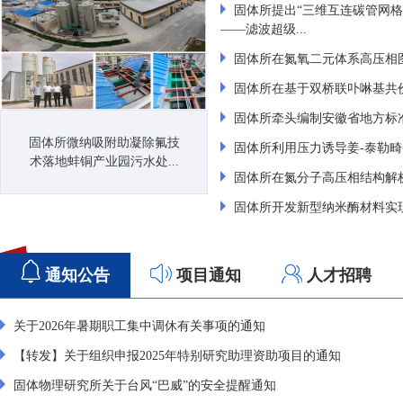
固体所提出“三维互连碳管网格
——滤波超级...
固体所在氮氧二元体系高压相
固体所在基于双桥联卟啉基共价有
固体所牵头编制安徽省地方标准《含
固体所微纳吸附助凝除氟技
固体所利用压力诱导姜-泰勒畸变
术落地蚌铜产业园污水处...
固体所在氮分子高压相结构解
固体所开发新型纳米酶材料实现
通知公告
项目通知
人才招聘
关于2026年暑期职工集中调休有关事项的通知
【转发】关于组织申报2025年特别研究助理资助项目的通知
固体物理研究所关于台风“巴威”的安全提醒通知